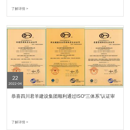
了解详情 >
22
2022-04
恭喜四川君羊建设集团顺利通过ISO“三体系”认证审
核
了解详情 >