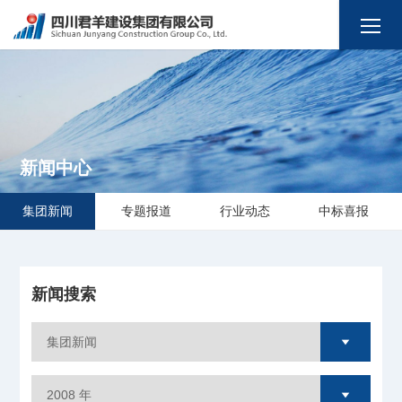
新闻中心
集团新闻
专题报道
行业动态
中标喜报
新闻搜索

